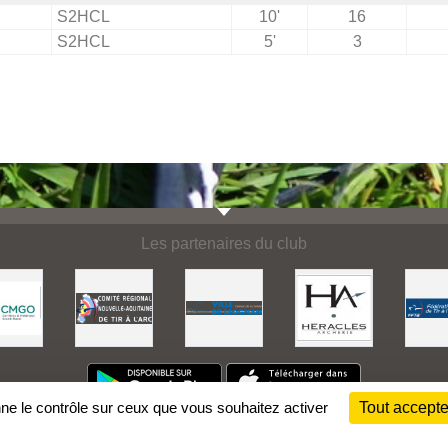
S2HCL
10'
16
S2HCL
5'
3
Les partenaires du club
nne le contrôle sur ceux que vous souhaitez activer
Tout accepte