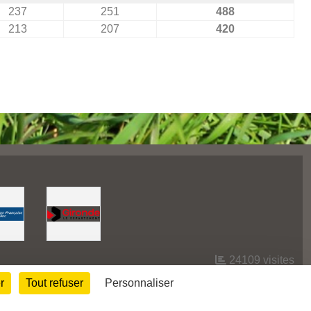
237
251
488
213
207
420
24109
visites
r
Tout refuser
Personnaliser
Informations légales