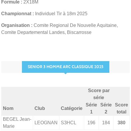
Formule :
2X18M
Championnat :
Individuel Tir à 18m 2025
Organisation :
Comite Regional De Nouvelle Aquitaine,
Comite Departemental Landes, Biscarrosse
SENIOR 3 HOMME ARC CLASSIQUE 2025
Score par
série
Série
Série
Score
Nom
Club
Catégorie
1
2
total
BEGEL Jean-
LEOGNAN
S3HCL
196
184
380
Marie