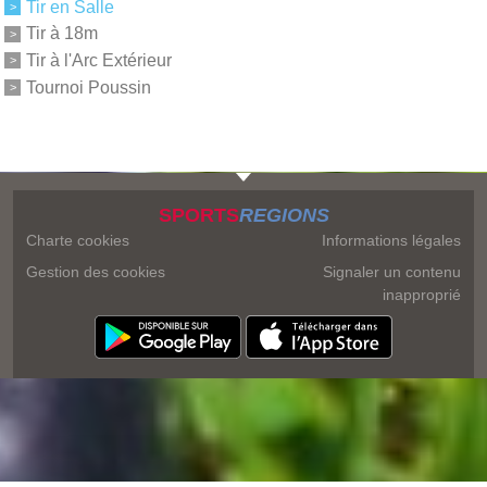
Tir en Salle
Tir à 18m
Tir à l'Arc Extérieur
Tournoi Poussin
SPORTS
REGIONS
Charte cookies
Informations légales
Gestion des cookies
Signaler un contenu
inapproprié