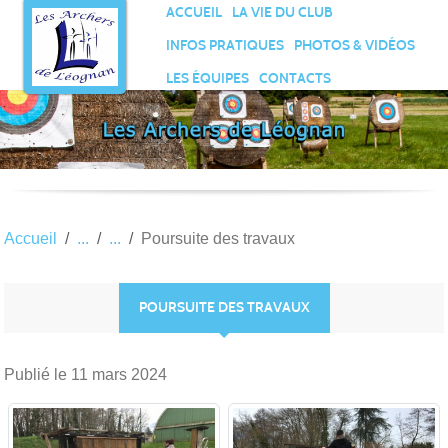
Panneau de gestion des cookies
ACCUEIL
LA VIE DU CLUB
INFOS PRATIQUES
PHOTOS & VIDÉOS
LES ÉQUIPES
CONTACTS
Accueil
Poursuite des travaux
POURSUITE DES TRAVAUX
Publié le
11 mars 2024