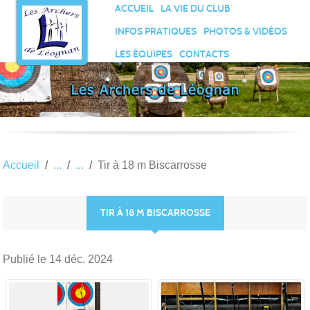
Panneau de gestion des cookies
ACCUEIL
LA VIE DU CLUB
INFOS PRATIQUES
PHOTOS & VIDÉOS
LES ÉQUIPES
CONTACTS
Accueil
Tir à 18 m Biscarrosse
TIR À 18 M BISCARROSSE
Publié le
14 déc. 2024