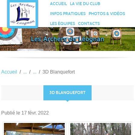
Panneau de gestion des cookies
ACCUEIL
LA VIE DU CLUB
INFOS PRATIQUES
PHOTOS & VIDÉOS
LES ÉQUIPES
CONTACTS
Accueil
3D Blanquefort
3D BLANQUEFORT
Publié le
17 févr. 2022