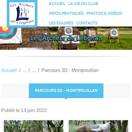
Panneau de gestion des cookies
ACCUEIL
LA VIE DU CLUB
INFOS PRATIQUES
PHOTOS & VIDÉOS
LES ÉQUIPES
CONTACTS
Accueil
Parcours 3D - Montpouillan
PARCOURS 3D - MONTPOUILLAN
Publié le
13 juin 2022