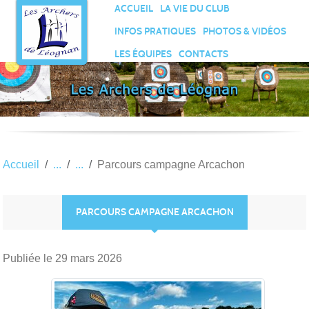
Panneau de gestion des cookies
ACCUEIL
LA VIE DU CLUB
INFOS PRATIQUES
PHOTOS & VIDÉOS
LES ÉQUIPES
CONTACTS
Accueil
Parcours campagne Arcachon
PARCOURS CAMPAGNE ARCACHON
Publiée le
29 mars 2026